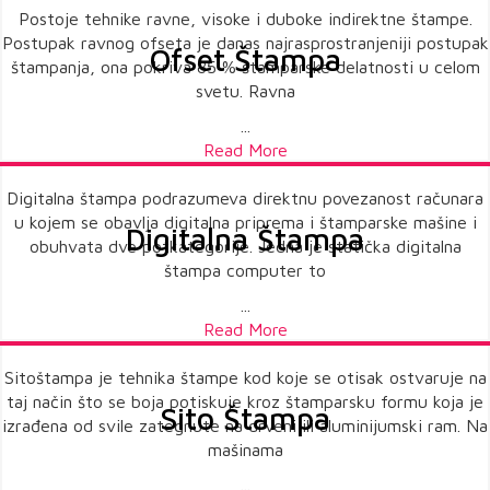
Postoje tehnike ravne, visoke i duboke indirektne štampe.
Postupak ravnog ofseta je danas najrasprostranjeniji postupak
Ofset Štampa
štampanja, ona pokriva 85 % štamparske delatnosti u celom
svetu. Ravna
...
Read More
Digitalna štampa podrazumeva direktnu povezanost računara
u kojem se obavlja digitalna priprema i štamparske mašine i
Digitalna Štampa
obuhvata dve potkategorije. Jedna je statička digitalna
štampa computer to
...
Read More
Sitoštampa je tehnika štampe kod koje se otisak ostvaruje na
taj način što se boja potiskuje kroz štamparsku formu koja je
Sito Štampa
izrađena od svile zategnute na drveni ili aluminijumski ram. Na
mašinama
...