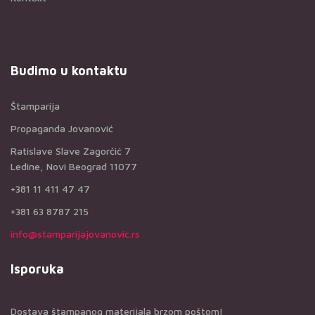
Budimo u kontaktu
Štamparija
Propaganda Jovanović
Ratislave Slave Zagorčić 7
Ledine, Novi Beograd 11077
+381 11 411 47 47
+381 63 8787 215
info@stamparijajovanovic.rs
Isporuka
Dostava štampanog materijala brzom poštom!