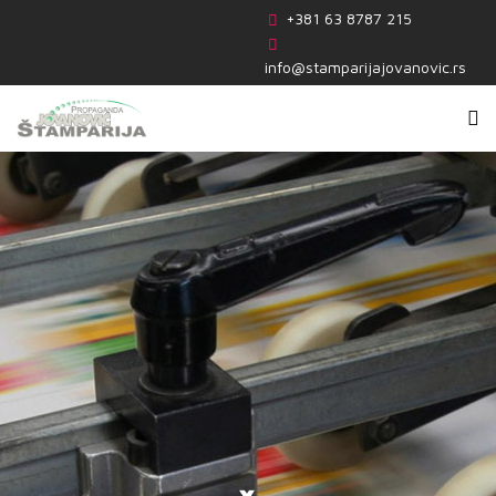
+381 63 8787 215
info@stamparijajovanovic.rs
SOLVENTNA
DIGITALNA