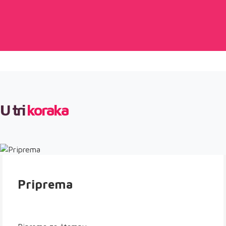
U tri
koraka
Priprema